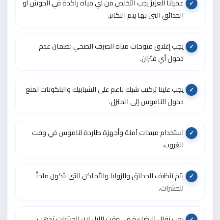
عميلنا العزيز يجب التخلص من أي مياه راكدة في الحوش أو
الحدائق التي بها يتم التكاثر.
يجب إغلاق فتوحات مياه الصرف الصحي لضمان عدم
دخول أي فئران.
يجب علينا تركيب شبك ناعم على الشبابيك والبلكونات لمنع
دخول الناموس إلى المنزل.
استخدام مبيدات آمنة وأجهزة طاردة لناموس في وقت
الغروب.
يتم تنظيف الحدائق والزوايا والأماكن التي بتكون ملجأ
للحشرات.
يجب تقلل الإضاءة في وقت الليل لان الحشرات تذهب