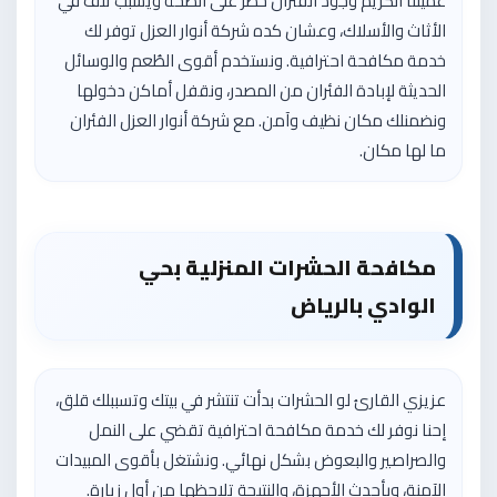
عميلنا الكريم وجود الفئران خطر على الصحة ويسبب تلف في
الأثاث والأسلاك، وعشان كده شركة أنوار العزل توفر لك
خدمة مكافحة احترافية. ونستخدم أقوى الطُعم والوسائل
الحديثة لإبادة الفئران من المصدر، ونقفل أماكن دخولها
ونضمنلك مكان نظيف وآمن. مع شركة أنوار العزل الفئران
ما لها مكان.
مكافحة الحشرات المنزلية بحي
الوادي
بالرياض
عزيزي القارئ لو الحشرات بدأت تنتشر في بيتك وتسببلك قلق،
إحنا نوفر لك خدمة مكافحة احترافية تقضي على النمل
والصراصير والبعوض بشكل نهائي. ونشتغل بأقوى المبيدات
الآمنة، وبأحدث الأجهزة، والنتيجة تلاحظها من أول زيارة.