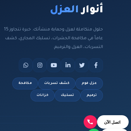
أنوار
العزل
حلول متكاملة لعزل وحماية منشآتك. خبرة تتجاوز 15
عاماً في مكافحة الحشرات، تسليك المجاري، كشف
التسربات، العزل والترميم.
عزل فوم
كشف تسربات
مكافحة
ترميم
تسليك
خزانات
اتصل الآن