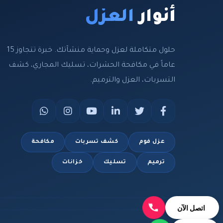
أنوار
العزل
حلول متكاملة لعزل وحماية منشآتك. خبرة تتجاوز 15
عاماً في مكافحة الحشرات، تسليك المجاري، كشف
التسربات، العزل والترميم.
عزل فوم
كشف تسربات
مكافحة
ترميم
تسليك
خزانات
اتصل الآن